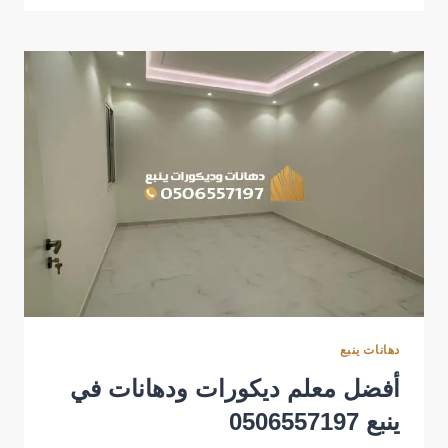
شقق
في
ينبع
أسعار
مناسبة
دهانات ينبع
أفضل معلم ديكورات ودهانات في
ينبع 0506557197