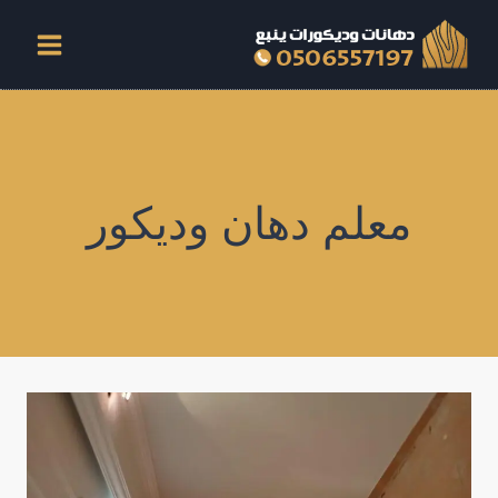
لتجاوز
لى
لمحتوى
معلم دهان وديكور