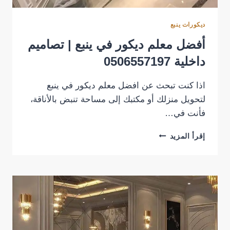
ديكورات ينبع
أفضل معلم ديكور في ينبع | تصاميم
داخلية 0506557197
اذا كنت تبحث عن افضل معلم ديكور في ينبع
لتحويل منزلك أو مكتبك إلى مساحة تنبض بالأناقة،
فأنت في…
أفضل
إقرأ المزيد
معلم
ديكور
في
ينبع
|
تصاميم
داخلية
0506557197