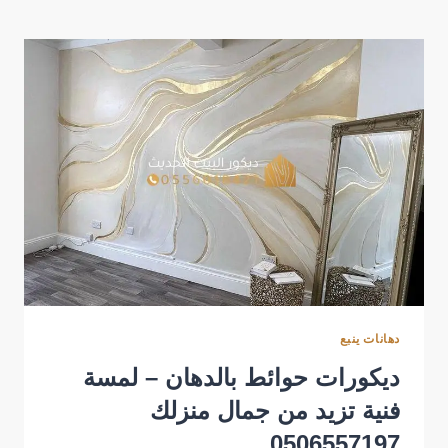
ينبع
تناسب
جميع
الأذواق
والمساحات
دهانات ينبع
ديكورات حوائط بالدهان – لمسة
فنية تزيد من جمال منزلك
0506557197