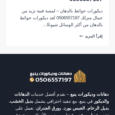
ديكورات حوائط بالدهان – لمسة فنية تزيد من
جمال منزلك 0506557197 تُعد ديكورات حوائط
بالدهان من أكثر الوسائل شيوعًا…
ديكورات
إقرأ المزيد
حوائط
بالدهان
–
لمسة
فنية
تزيد
من
جمال
منزلك
0506557197
دهانات وديكورات ينبع
– نقدم أفضل خدمات
الدهانات
والديكور
في ينبع، مع تنفيذ احترافي يشمل
بديل الخشب
،
بديل الرخام
،
الجبس بورد
، و
ورق الجدران
. نعمل على