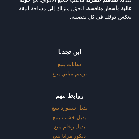
تقديم
تصاميم عصرية
تناسب جميع الأذواق، مع
جودة
عالية
و
أسعار منافسة
، لنحوّل منزلك إلى مساحة أنيقة
تعكس ذوقك في كل تفصيلة.
اين تجدنا
دهانات ينبع
ترميم مباني ينبع
روابط مهم
بديل شيبورد ينبع
بديل خشب ينبع
بديل رخام ينبع
ديكور مرايا ينبع