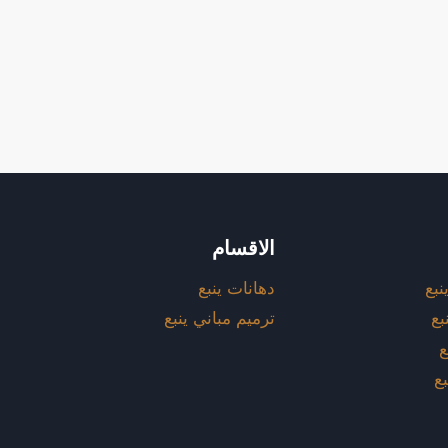
الاقسام
نبع
دهانات ينبع
بع
ترميم مباني ينبع
ع
بع