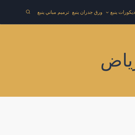
يكورات ينبع
ورق جدران ينبع
ترميم مباني ينبع
ياض