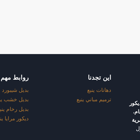
اين تجدنا
روابط مهم
دهانات ينبع
بديل شيبورد ي
ترميم مباني ينبع
بديل خشب ين
يكور
بديل رخام ينب
ام
،
ديكور مرايا ين
رية
ّل