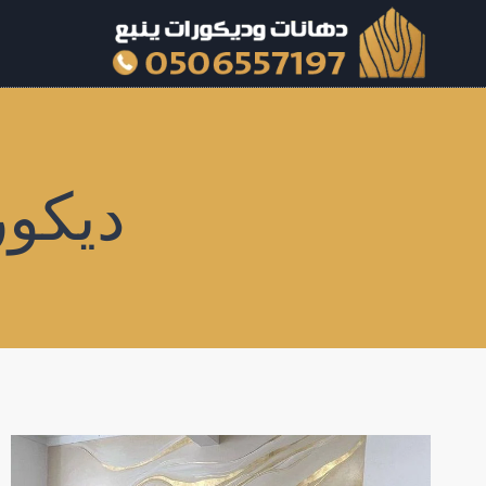
لتجاوز
لى
لمحتوى
ديكو