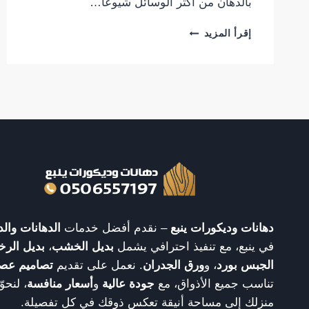
بالدهان من أكثر الوسائل شيوعًا…
ديكورات
إقرأ المزيد
حوائط
بالدهان
–
لمسة
فنية
تزيد
من
جمال
منزلك
0506557197
دهانات وديكورات ينبع
– نقدم أفضل خدمات
الدهانات والد
في ينبع، مع تنفيذ احترافي يشمل
بديل الخشب
،
بديل الرخ
الجبس بورد
، و
ورق الجدران
. نعمل على تقديم
تصاميم عص
تناسب جميع الأذواق، مع
جودة عالية
و
أسعار منافسة
، لنحو
منزلك إلى مساحة أنيقة تعكس ذوقك في كل تفصيلة.