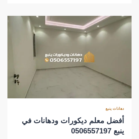
وديكورات
ينبع
–
المدينة
المنورة
دهانات ينبع
أفضل معلم ديكورات ودهانات في
ينبع 0506557197