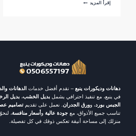
معلم
إقرأ المزيد
دهانات
ينبع
|
0506557197
دهانات وديكورات ينبع
– نقدم أفضل خدمات
الدهانات والد
في ينبع، مع تنفيذ احترافي يشمل
بديل الخشب
،
بديل الرخ
الجبس بورد
، و
ورق الجدران
. نعمل على تقديم
تصاميم عص
تناسب جميع الأذواق، مع
جودة عالية
و
أسعار منافسة
، لنحو
منزلك إلى مساحة أنيقة تعكس ذوقك في كل تفصيلة.