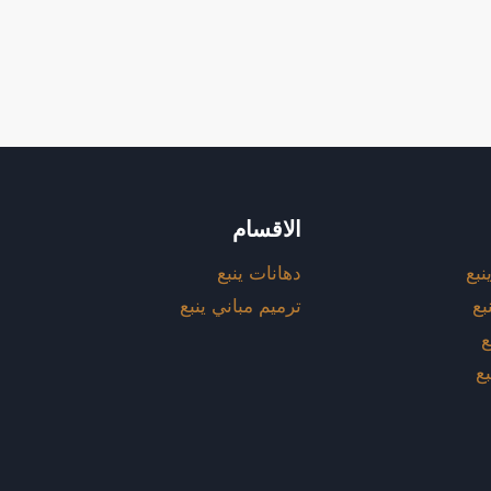
الاقسام
نبع
دهانات ينبع
بع
ترميم مباني ينبع
ع
بع