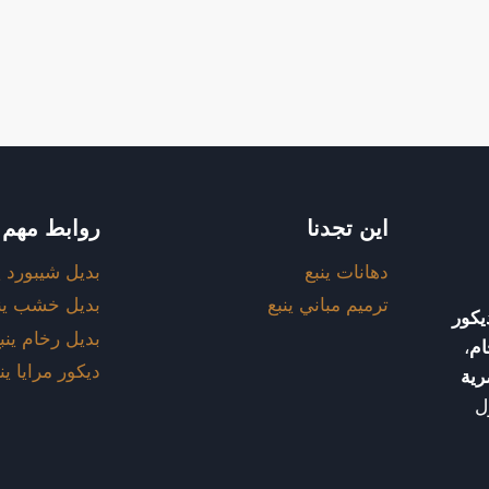
اين تجدنا
روابط مهم
دهانات ينبع
بديل شيبورد ي
ترميم مباني ينبع
بديل خشب ين
يكور
بديل رخام ينب
ام
،
ديكور مرايا ين
رية
ّل