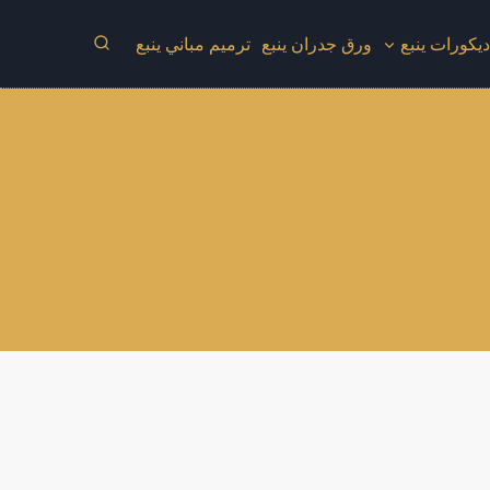
يكورات ينبع
ورق جدران ينبع
ترميم مباني ينبع