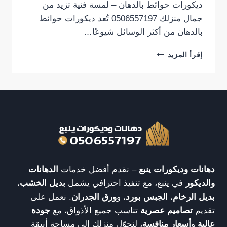
ديكورات حوائط بالدهان – لمسة فنية تزيد من
جمال منزلك 0506557197 تُعد ديكورات حوائط
بالدهان من أكثر الوسائل شيوعًا…
ديكورات
إقرأ المزيد
حوائط
بالدهان
–
لمسة
فنية
تزيد
من
جمال
منزلك
0506557197
دهانات وديكورات ينبع
– نقدم أفضل خدمات
الدهانات
والديكور
في ينبع، مع تنفيذ احترافي يشمل
بديل الخشب
،
بديل الرخام
،
الجبس بورد
، و
ورق الجدران
. نعمل على
تقديم
تصاميم عصرية
تناسب جميع الأذواق، مع
جودة
عالية
و
أسعار منافسة
، لنحوّل منزلك إلى مساحة أنيقة