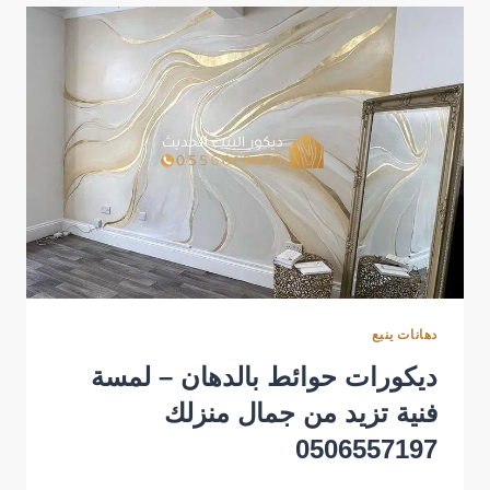
للفلل
والمنازل
في
ينبع
دهانات ينبع
ديكورات حوائط بالدهان – لمسة
فنية تزيد من جمال منزلك
0506557197