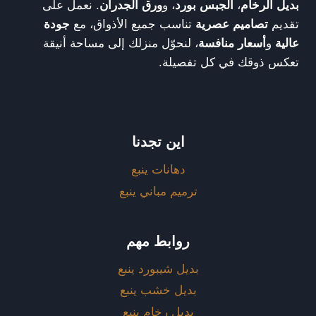
بديل الرخام
،
الجبس بورد
، و
ورق الجدران
. نعمل على
تقديم
تصاميم عصرية
تناسب جميع الأذواق، مع
جودة
عالية
و
أسعار منافسة
، لنحوّل منزلك إلى مساحة أنيقة
تعكس ذوقك في كل تفصيلة.
اين تجدنا
دهانات ينبع
ترميم مباني ينبع
روابط مهم
بديل شيبورد ينبع
بديل خشب ينبع
بديل رخام ينبع