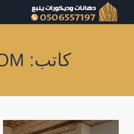
لتجاوز
لى
لمحتوى
كاتب: DAIKOR2025@GMAIL.COM