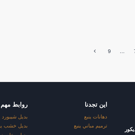
الصفحة
9
…
التالية
اين تجدنا
روابط مهم
دهانات ينبع
بديل شيبورد ي
ترميم مباني ينبع
بديل خشب ين
يكور