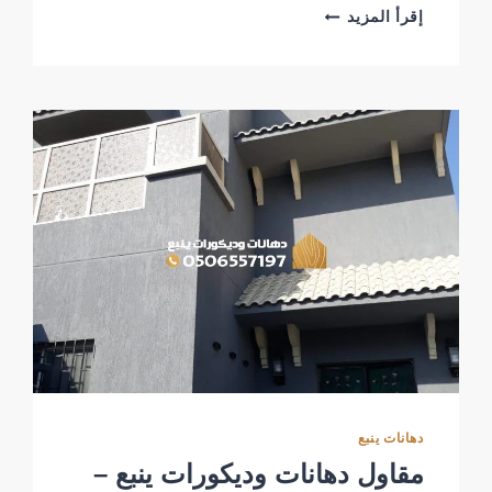
معلم
إقرأ المزيد
عزل
اسطح
ينبع
كشف
تسريبات
المياه
دهانات ينبع
مقاول دهانات وديكورات ينبع –