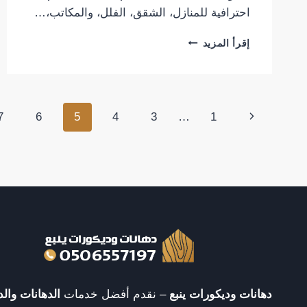
احترافية للمنازل، الشقق، الفلل، والمكاتب،…
محل
إقرأ المزيد
ديكورات
ينبع
تصاميم
داخلي
تنقل
الصفحة
7
6
5
4
3
…
1
السابقة
الصفحة
دهانات وديكورات ينبع
– نقدم أفضل خدمات
الدهانات والد