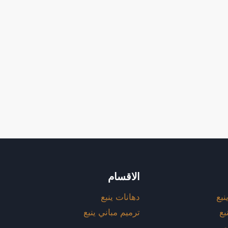
الاقسام
نبع
دهانات ينبع
بع
ترميم مباني ينبع