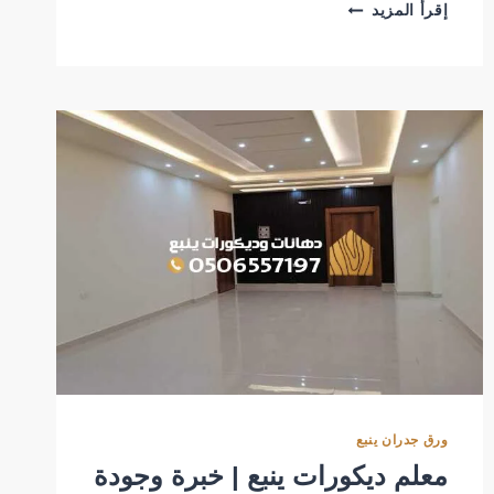
أفضل
إقرأ المزيد
دهانات
عمائر
في
ينبع
ورق جدران ينبع
معلم ديكورات ينبع | خبرة وجودة