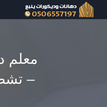
لتجاوز
لى
لمحتوى
معلم د
– تشط