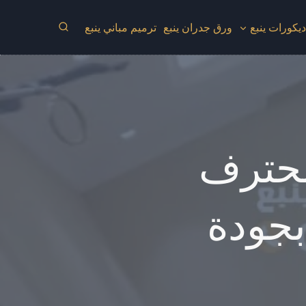
يكورات ينبع
ورق جدران ينبع
ترميم مباني ينبع
محترف
جودة