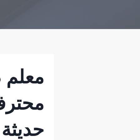
معلم د
محترف
حديثة 