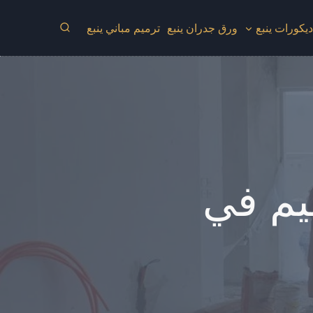
يكورات ينبع
ورق جدران ينبع
ترميم مباني ينبع
يم في