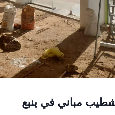
شطيب مباني في ينبع