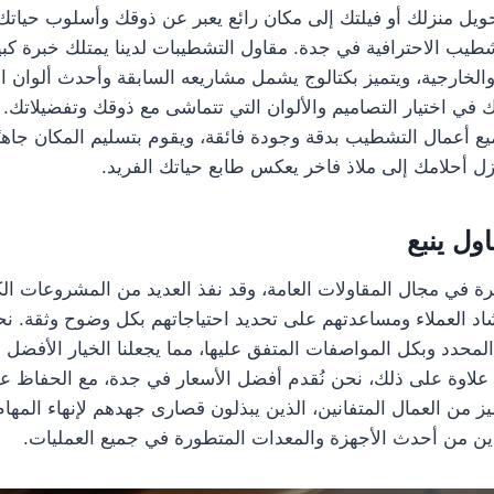
يل منزلك أو فيلتك إلى مكان رائع يعبر عن ذوقك وأسلوب حياتك،
يب الاحترافية في جدة. مقاول التشطيبات لدينا يمتلك خبرة كب
والخارجية، ويتميز بكتالوج يشمل مشاريعه السابقة وأحدث ألوان ال
ك في اختيار التصاميم والألوان التي تتماشى مع ذوقك وتفضيلاتك.
يع أعمال التشطيب بدقة وجودة فائقة، ويقوم بتسليم المكان جاهز
زل أحلامك إلى ملاذ فاخر يعكس طابع حياتك الفريد.
ول ينبع
يرة في مجال المقاولات العامة، وقد نفذ العديد من المشروعات الك
شاد العملاء ومساعدتهم على تحديد احتياجاتهم بكل وضوح وثقة. ن
محدد وبكل المواصفات المتفق عليها، مما يجعلنا الخيار الأفضل ل
 علاوة على ذلك، نحن نُقدم أفضل الأسعار في جدة، مع الحفاظ عل
ميز من العمال المتفانين، الذين يبذلون قصارى جهدهم لإنهاء الم
ين من أحدث الأجهزة والمعدات المتطورة في جميع العمليات.