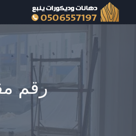
لتجاوز
لى
لمحتوى
رقم مق