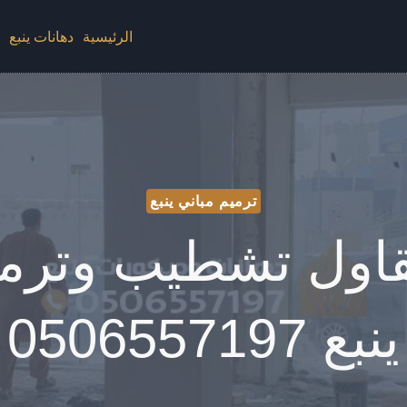
الرئيسية
دهانات ينبع
د
ترميم مباني ينبع
اول تشطيب وترم
ينبع 0506557197