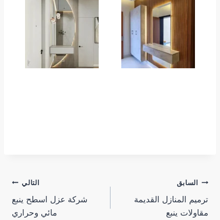
تصفّح
السابق
التالي
ترميم المنازل القديمة
شركة عزل اسطح ينبع
المقالات
مقاولات ينبع
مائي وحراري