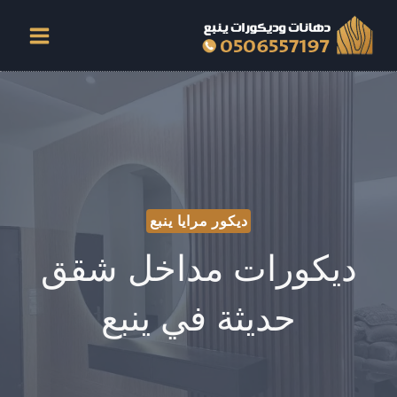
لتجاوز
لى
لمحتوى
ديكور مرايا ينبع
ديكورات مداخل شقق
حديثة في ينبع