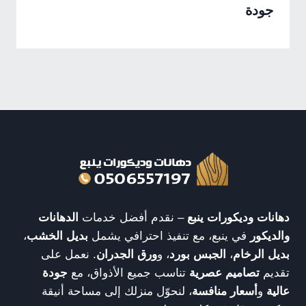
جودة
دهانات وديكورات ينبع
– نقدم أفضل خدمات
الدهانات
والديكور
في ينبع، مع تنفيذ احترافي يشمل
بديل الخشب
،
بديل الرخام
،
الجبس بورد
، و
ورق الجدران
. نعمل على
تقديم
تصاميم عصرية
تناسب جميع الأذواق، مع
جودة
عالية
و
أسعار منافسة
، لنحوّل منزلك إلى مساحة أنيقة