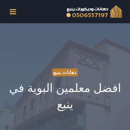
لتجاوز
لى
لمحتوى
دهانات ينبع
افضل معلمين البوية في
ينبع