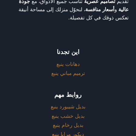
تقديم
تصاميم عصرية
تناسب جميع الأذواق، مع
جودة
عالية
و
أسعار منافسة
، لنحوّل منزلك إلى مساحة أنيقة
تعكس ذوقك في كل تفصيلة.
اين تجدنا
دهانات ينبع
ترميم مباني ينبع
روابط مهم
بديل شيبورد ينبع
بديل خشب ينبع
بديل رخام ينبع
ديكور مرايا ينبع