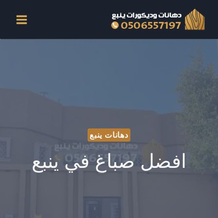
لتجاوز
لى
لمحتوى
دهانات ينبع
افضل صباغ في ينبع