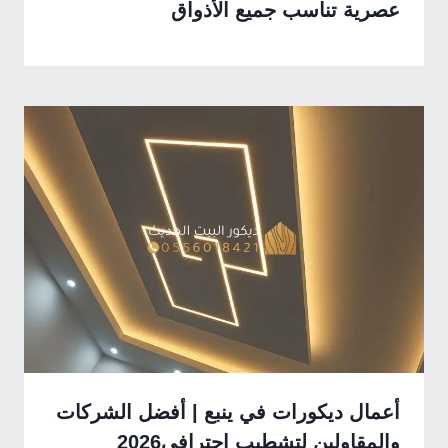
عصرية تناسب جميع الأذواق
أعمال ديكورات في ينبع | أفضل الشركات
والمقاولين لتشطيب احترافي2026