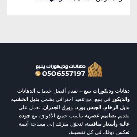
دهانات وديكورات ينبع
– نقدم أفضل خدمات
الدهانات
والديكور
في ينبع، مع تنفيذ احترافي يشمل
بديل الخشب
،
بديل الرخام
،
الجبس بورد
، و
ورق الجدران
. نعمل على
تقديم
تصاميم عصرية
تناسب جميع الأذواق، مع
جودة
عالية
و
أسعار منافسة
، لنحوّل منزلك إلى مساحة أنيقة
تعكس ذوقك في كل تفصيلة.