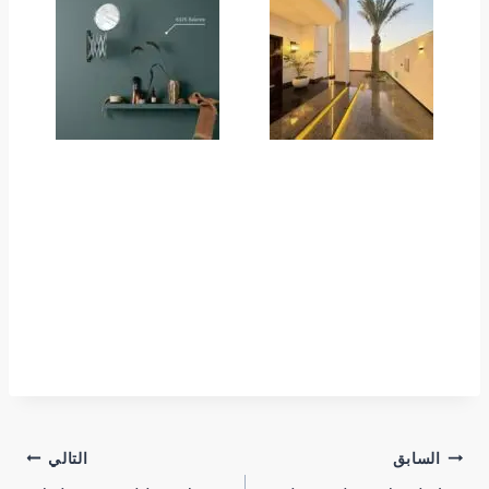
تصفّح
السابق
التالي